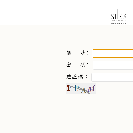
IP:216.73.216.69
ㄒ
帳 號：
密 碼：
驗 證 碼 ：